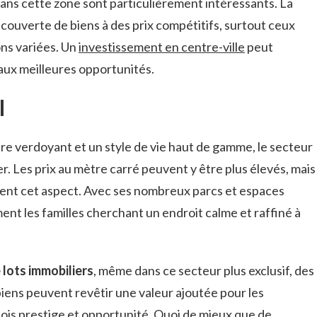
ans cette zone sont particulièrement intéressants. La
ouverte de biens à des prix compétitifs, surtout ceux
ons variées. Un
investissement en centre-ville
peut
f aux meilleures opportunités.
l
e verdoyant et un style de vie haut de gamme, le secteur
r. Les prix au mètre carré peuvent y être plus élevés, mais
ment cet aspect. Avec ses nombreux parcs et espaces
ment les familles cherchant un endroit calme et raffiné à
 lots immobiliers
, même dans ce secteur plus exclusif, des
iens peuvent revêtir une valeur ajoutée pour les
a fois prestige et opportunité. Quoi de mieux que de