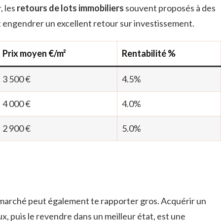
, les
retours de lots immobiliers
souvent proposés à des
 engendrer un excellent retour sur investissement.
Prix moyen €/m²
Rentabilité %
3 500 €
4.5%
4 000 €
4.0%
2 900 €
5.0%
marché peut également te rapporter gros. Acquérir un
x, puis le revendre dans un meilleur état, est une