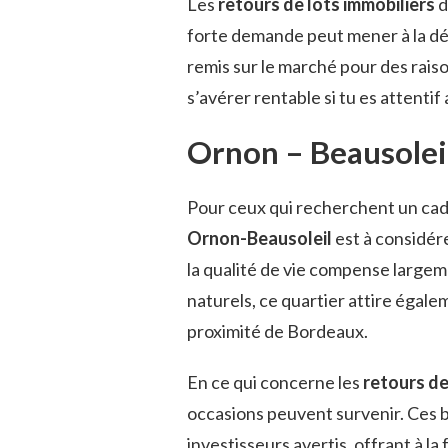
Les
retours de lots immobiliers
d
forte demande peut mener à la déc
remis sur le marché pour des rais
s’avérer rentable si tu es attenti
Ornon – Beausolei
Pour ceux qui recherchent un cadr
Ornon-Beausoleil
est à considére
la qualité de vie compense large
naturels, ce quartier attire égale
proximité de Bordeaux.
En ce qui concerne les
retours de
occasions peuvent survenir. Ces b
investisseurs avertis, offrant à l