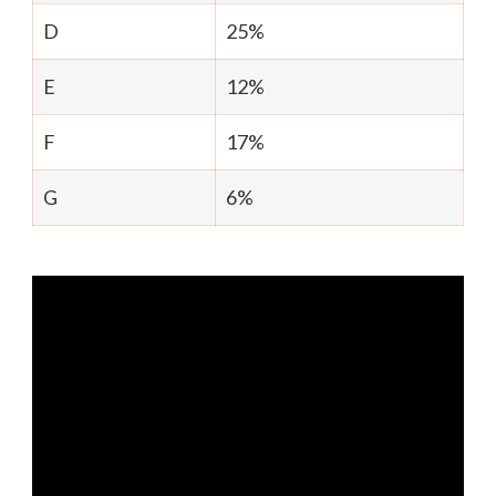
D
25%
E
12%
F
17%
G
6%