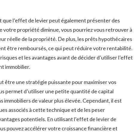
rit que l’effet de levier peut ‍également présenter des
⁣ de⁤ votre ⁤propriété diminue, vous pourriez vous retrouver à​
ur réelle de la propriété. De ⁣plus, ⁤les prêts ⁢hypothécaires⁣
nt être remboursés, ce ‌qui peut réduire votre rentabilité.
 risques​ et les avantages avant ‌de décider‍ d’utiliser l’effet
nt immobilier.
peut être une stratégie puissante pour maximiser vos
us ⁣permet d’utiliser une petite quantité de capital‍
 immobiliers de valeur⁣ plus⁣ élevée. Cependant,⁣ il est
es associés à cette technique et de⁣ les peser
ntages potentiels. En utilisant l’effet de levier de
us pouvez accélérer votre ​croissance financière‍ et