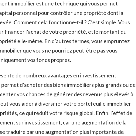
ement immobilier est une technique⁤ qui vous permet
capital personnel pour contrôler une propriété dont la
levée. Comment cela fonctionne-t-il ? C’est simple. Vous
 financer‌ l’achat de ‌votre propriété, et le montant du
propriété elle-même. ⁣En d’autres termes,‍ vous empruntez
immobilier que⁢ vous ne pourriez peut-être pas vous
 uniquement vos fonds propres.
r présente de nombreux ⁤avantages en investissement
s permet d’acheter des ​biens immobiliers plus grands ‌ou de
gmenter vos‍ chances de générer des revenus plus élevés‍ à
t vous aider ‍à diversifier votre ⁢portefeuille immobilier
riétés, ce qui réduit votre risque global. Enfin, l’effet de
ement sur investissement, car une augmentation​ de la
t se traduire par ⁢une augmentation plus importante de