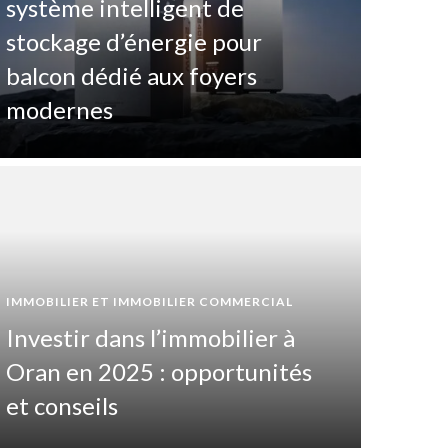
système intelligent de
stockage d’énergie pour
balcon dédié aux foyers
modernes
IMMOBILIER ET IMMOBILIER COMMERCIAL
IMMOBILI
Investir dans l’immobilier à
Inv
Oran en 2025 : opportunités
Mar
et conseils